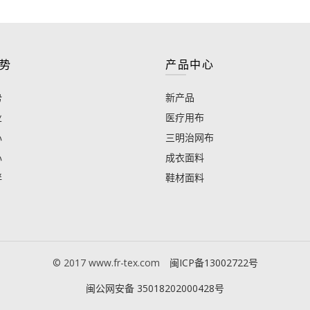
势
产品中心
势
新产品
业
医疗用布
心
三明治网布
心
成衣面料
伴
鞋材面料
© 2017 www.fr-tex.com
闽ICP备13002722号
闽公网安备 35018202000428号