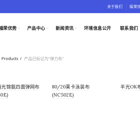
关于我们
福荣
福荣优势
产品中心
新闻资讯
环境信息公开
联系我们
Products
产品已标记为“弹力布”
5消光锦氨四面弹网布
80/20莱卡泳装布
半光OK布 
0E)
(NC502E)