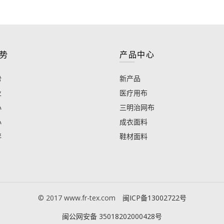
势
产品中心
势
新产品
业
医疗用布
心
三明治网布
心
成衣面料
伴
鞋材面料
© 2017 www.fr-tex.com
闽ICP备13002722号
闽公网安备 35018202000428号