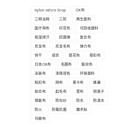
nylon velcro loop
OK布
三明治网
三防
再生面料
医疗用布
印花布
可回收面料
吸湿排汗
四面弹
复合布
尼龙布
尼龙毛布
弹力布
快干
成衣
提花布
搭扣布
日本OK布
毛圈布
氨纶布
泳装布
涤锦双色
环保面料
粘扣布
网布
莱卡布
蜂巢
贴合布
起毛布
里布
铜离子
锦氨布
防勾纱
防水
防泼水
防火
防霉抗菌
魔术贴
鸟眼布