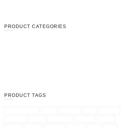
PRODUCT CATEGORIES
成衣面料
新产品
粘扣布
网布
贴合面料
PRODUCT TAGS
nylon velcro loop
OK布
三明治网
三防
再生面料
医疗用布
印花布
可回收面料
吸湿排汗
四面弹
复合布
尼龙布
尼龙毛布
弹力布
快干
成衣