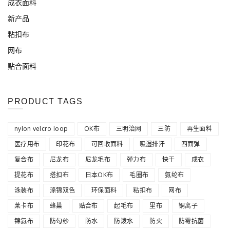
成衣面料
新产品
粘扣布
网布
贴合面料
PRODUCT TAGS
nylon velcro loop
OK布
三明治网
三防
再生面料
医疗用布
印花布
可回收面料
吸湿排汗
四面弹
复合布
尼龙布
尼龙毛布
弹力布
快干
成衣
提花布
搭扣布
日本OK布
毛圈布
氨纶布
泳装布
涤锦双色
环保面料
粘扣布
网布
莱卡布
蜂巢
贴合布
起毛布
里布
铜离子
锦氨布
防勾纱
防水
防泼水
防火
防霉抗菌